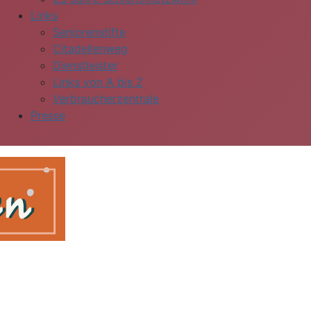
Links
Seniorenstifte
Citadellenweg
Dienstleister
Links von A bis Z
Verbraucherzentrale
Presse