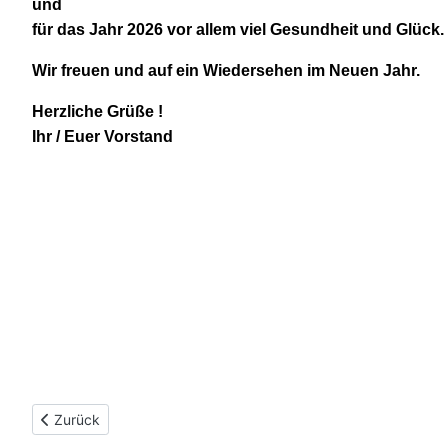
und
für das Jahr 2026 vor allem viel Gesundheit und Glück.
Wir freuen und auf ein Wiedersehen im Neuen Jahr.
Herzliche Grüße !
Ihr / Euer Vorstand
Vorheriger Beitrag: 25 Jahre SeniorenNetzwerk Coesfeld e.V.
Zurück