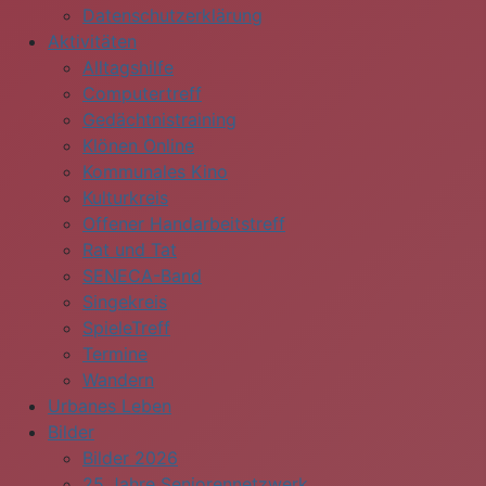
Datenschutzerklärung
Aktivitäten
Alltagshilfe
Computertreff
Gedächtnistraining
Klönen Online
Kommunales Kino
Kulturkreis
Offener Handarbeitstreff
Rat und Tat
SENECA-Band
Singekreis
SpieleTreff
Termine
Wandern
Urbanes Leben
Bilder
Bilder 2026
25 Jahre Seniorennetzwerk