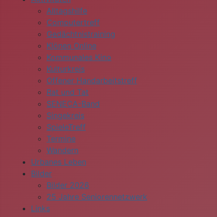
Alltagshilfe
Computertreff
Gedächtnistraining
Klönen Online
Kommunales Kino
Kulturkreis
Offener Handarbeitstreff
Rat und Tat
SENECA-Band
Singekreis
SpieleTreff
Termine
Wandern
Urbanes Leben
Bilder
Bilder 2026
25 Jahre Seniorennetzwerk
Links