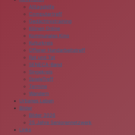
Alltagshilfe
Computertreff
Gedächtnistraining
Klönen Online
Kommunales Kino
Kulturkreis
Offener Handarbeitstreff
Rat und Tat
SENECA-Band
Singekreis
SpieleTreff
Termine
Wandern
Urbanes Leben
Bilder
Bilder 2026
25 Jahre Seniorennetzwerk
Links