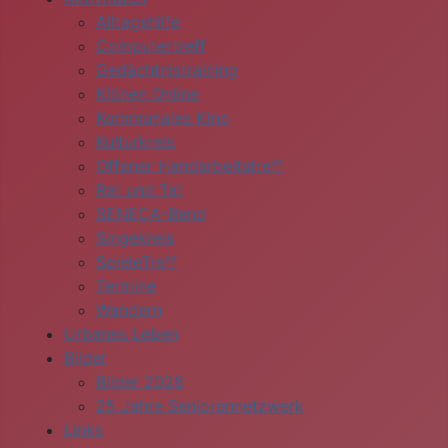
Alltagshilfe
Computertreff
Gedächtnistraining
Klönen Online
Kommunales Kino
Kulturkreis
Offener Handarbeitstreff
Rat und Tat
SENECA-Band
Singekreis
SpieleTreff
Termine
Wandern
Urbanes Leben
Bilder
Bilder 2026
25 Jahre Seniorennetzwerk
Links