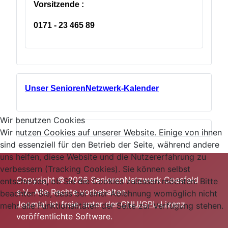
Vorsitzende :
0171 - 23 465 89
Unser SeniorenNetzwerk-Kalender
Wir benutzen Cookies
Wir nutzen Cookies auf unserer Website. Einige von ihnen
sind essenziell für den Betrieb der Seite, während andere
uns helfen, diese Website und die Nutzererfahrung zu
verbessern (Tracking Cookies). Sie können selbst
Copyright © 2026 SeniorenNetzwerk Coesfeld
entscheiden, ob Sie die Cookies zulassen möchten. Bitte
e.V.. Alle Rechte vorbehalten.
beachten Sie, dass bei einer Ablehnung womöglich nicht
Joomla!
ist freie, unter der
GNU/GPL-Lizenz
mehr alle Funktionalitäten der Seite zur Verfügung stehen.
veröffentlichte Software.