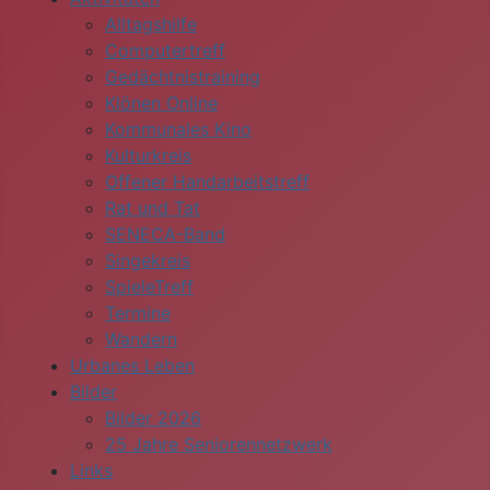
Alltagshilfe
Computertreff
Gedächtnistraining
Klönen Online
Kommunales Kino
Kulturkreis
Offener Handarbeitstreff
Rat und Tat
SENECA-Band
Singekreis
SpieleTreff
Termine
Wandern
Urbanes Leben
Bilder
Bilder 2026
25 Jahre Seniorennetzwerk
Links