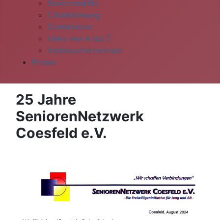
Seniorenstifte
Citadellenweg
Dienstleister
Links von A bis Z
Verbraucherzentrale
Presse
25 Jahre
SeniorenNetzwerk
Coesfeld e.V.