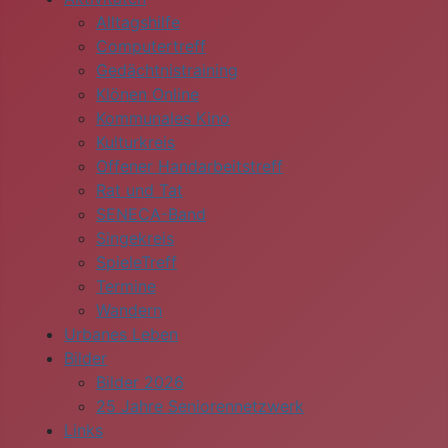
Alltagshilfe
Computertreff
Gedächtnistraining
Klönen Online
Kommunales Kino
Kulturkreis
Offener Handarbeitstreff
Rat und Tat
SENECA-Band
Singekreis
SpieleTreff
Termine
Wandern
Urbanes Leben
Bilder
Bilder 2026
25 Jahre Seniorennetzwerk
Links