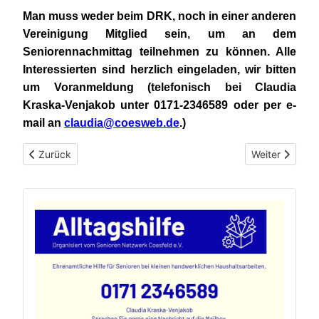
Man muss weder beim DRK, noch in einer anderen
Vereinigung Mitglied sein, um an dem
Seniorennachmittag teilnehmen zu können. Alle
Interessierten sind herzlich eingeladen, wir bitten
um Voranmeldung (telefonisch bei Claudia
Kraska-Venjakob unter 0171-2346589 oder per e-
mail an
claudia@coesweb.de
.)
Vorheriger Beitrag: Offenes Seniorentreff beim DRK
Nächster Beitr
Zurück
Weiter